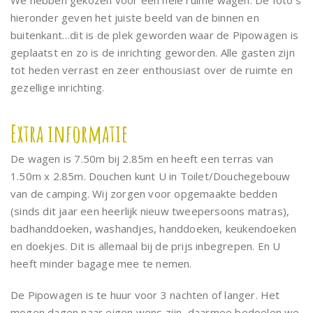
We hebben gekozen voor een hele ruime wagen. De foto’s
hieronder geven het juiste beeld van de binnen en
buitenkant…dit is de plek geworden waar de Pipowagen is
geplaatst en zo is de inrichting geworden. Alle gasten zijn
tot heden verrast en zeer enthousiast over de ruimte en
gezellige inrichting.
Extra informatie
De wagen is 7.50m bij 2.85m en heeft een terras van
1.50m x 2.85m. Douchen kunt U in Toilet/Douchegebouw
van de camping. Wij zorgen voor opgemaakte bedden
(sinds dit jaar een heerlijk nieuw tweepersoons matras),
badhanddoeken, washandjes, handdoeken, keukendoeken
en doekjes. Dit is allemaal bij de prijs inbegrepen. En U
heeft minder bagage mee te nemen.
De Pipowagen is te huur voor 3 nachten of langer. Het
mogen dagen naar eigen wens zijn, daarmee bedoelen we